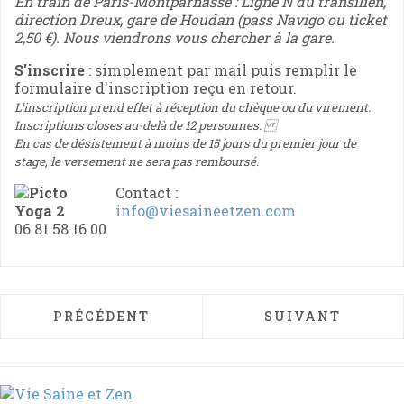
En train
de Paris-Montparnasse : Ligne
N du
transilien
,
direction
Dreux, gare de
Houdan (pass
Navigo
ou ticket
2,50 €). Nous viendrons vous chercher à la gare.
S'inscrire
: simplement par mail puis remplir le
formulaire d'inscription reçu en retour.
L'inscription prend effet à réception du chèque ou du virement.
Inscriptions closes au-delà de 12 personnes.
En cas de désistement à moins de 15 jours du premier jour de
stage, le versement ne sera pas remboursé.
Contact :
info@viesaineetzen.com
06 81 58 16 00
ARTICLE PRÉCÉDENT : LA GRANGE DE OUE
ARTICLE SUIVAN
PRÉCÉDENT
SUIVANT