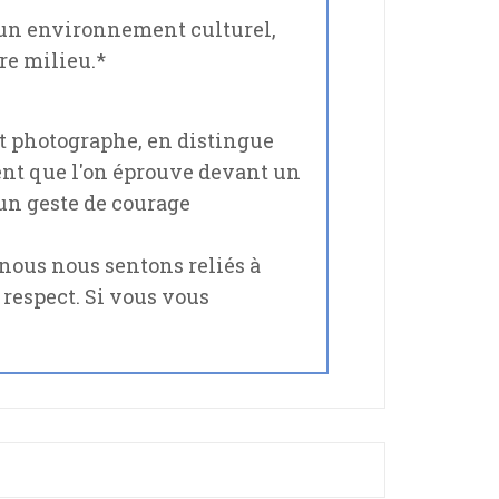
 un environnement culturel,
re milieu.*
t photographe, en distingue
ent que l'on éprouve devant un
un geste de courage
, nous nous sentons reliés à
 respect. Si vous vous
HÉTYPES UNIVERSELS : SE RAPPROCHER DE SOI