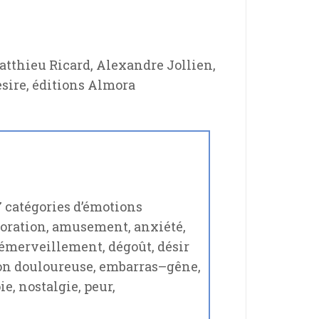
atthieu Ricard, Alexandre Jollien,
esire, éditions Almora
7 catégories d’émotions
 adoration, amusement, anxiété,
–émerveillement, dégoût, désir
on douloureuse, embarras–gêne,
e, nostalgie, peur,