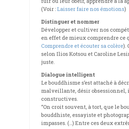
fuir ou leur obéir, apprendre à la 
(Voir :
Laisser faire nos émotions
)
Distinguer et nommer
Développer et cultiver nos compé
en effet de mieux comprendre ce qui
Comprendre et écouter sa colère
).
selon Ilios Kotsou et Caroline Lesi
juste.
Dialogue intelligent
Le bouddhisme s’est attaché à décri
malveillante, désir obsessionnel, i
constructives.
“On croit souvent, à tort, que le
bouddhiste, essayiste et photogra
impasses. (…) Entre ces deux extrê