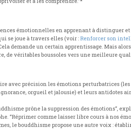
apprivoiser et à les comprendre.”*
tences émotionnelles en apprenant à distinguer e
 se joue à travers elles (voir :
Renforcer son inte
 Cela demande un certain apprentissage. Mais alors
re, de véritables boussoles vers une meilleure qual
re avec précision les émotions perturbatrices (les 
gnorance, orgueil et jalousie) et leurs antidotes a
 bouddhisme prône la suppression des émotions”, ex
phe. “Réprimer comme laisser libre cours à nos émo
mes, le bouddhisme propose une autre voix : établi