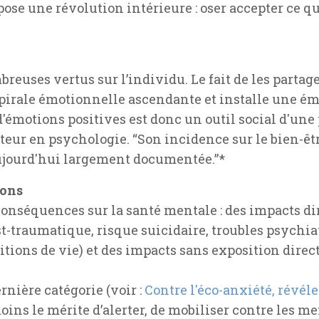
pose une révolution intérieure : oser accepter ce qu
reuses vertus sur l’individu. Le fait de les partag
irale émotionnelle ascendante et installe une émo
d'émotions positives est donc un outil social d'un
eur en psychologie. “Son incidence sur le bien-êtr
ujourd'hui largement documentée.”*
ions
nséquences sur la santé mentale : des impacts dir
t-traumatique, risque suicidaire, troubles psychiat
tions de vie) et des impacts sans exposition direct
ernière catégorie (voir :
Contre l'éco-anxiété, révéle
oins le mérite d’alerter, de mobiliser contre les me