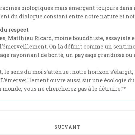
s racines biologiques mais émergent toujours dans
ssent du dialogue constant entre notre nature et not
 du respect
es, Matthieu Ricard, moine bouddhiste, essayiste e
: l’émerveillement. On la définit comme un sentim
sage rayonnant de bonté, un paysage grandiose ou 
, le sens du moi s'atténue : notre horizon s'élargit
) L’émerveillement ouvre aussi sur une écologie du
 monde, vous ne chercherez pas à le détruire.”*
ARTICLE SUIVANT : LES ARC
SUIVANT