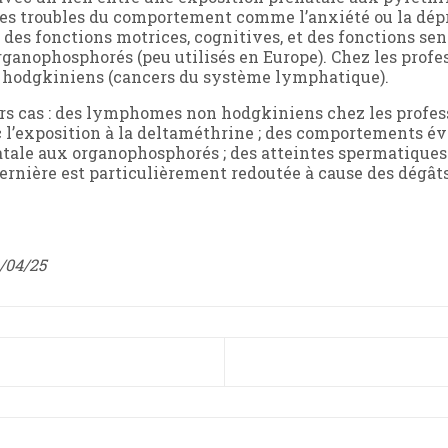
 des troubles du comportement comme l’anxiété ou la dép
des fonctions motrices, cognitives, et des fonctions sens
rganophosphorés (peu utilisés en Europe). Chez les profe
n hodgkiniens (cancers du système lymphatique).
rs cas : des lymphomes non hodgkiniens chez les profess
c l’exposition à la deltaméthrine ; des comportements év
atale aux organophosphorés ; des atteintes spermatiques
ernière est particulièrement redoutée à cause des dégâts
4/04/25
ÉCÉDENT : MORT DU PAPE : COMMENT FRANÇOIS A