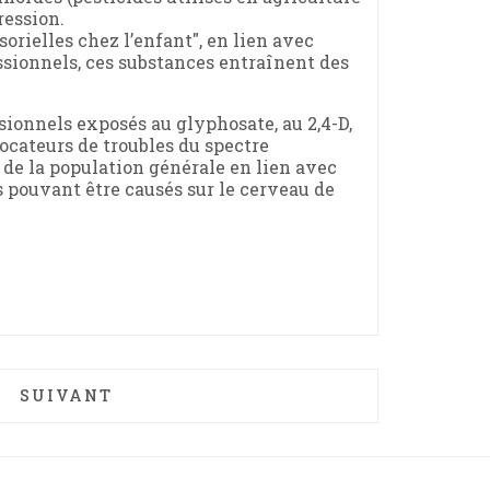
ression.
orielles chez l’enfant", en lien avec
ssionnels, ces substances entraînent des
ionnels exposés au glyphosate, au 2,4-D,
ocateurs de troubles du spectre
 de la population générale en lien avec
 pouvant être causés sur le cerveau de
 CONVERTI DES CHRÉTIENS DE FRANCE À L’ÉCOL
ARTICLE SUIVANT : CACAO, CAFÉ, VANILLE… 
SUIVANT