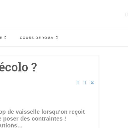
E
COURS DE YOGA
écolo ?
rop de vaisselle lorsqu’on reçoit
e poser des contraintes !
olutions…