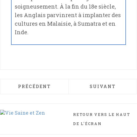
soigneusement. À la fin du 18e siècle,
les Anglais parvinrent à implanter des
cultures en Malaisie, à Sumatra et en
Inde.
ARTICLE PRÉCÉDENT : LE CLOU DE GIROF
ARTICLE SUIVAN
PRÉCÉDENT
SUIVANT
RETOUR VERS LE HAUT
DE L'ÉCRAN