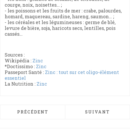
courge, noix, noisettes… ;
- les poissons et les fruits de mer : crabe, palourdes,
homard, maquereau, sardine, hareng, saumon… ;
- les céréales et les légumineuses : germe de blé,
levure de bière, soja, haricots secs, lentilles, pois
cassés…
Sources :
Wikipédia :
Zinc
*Doctissimo :
Zinc
Passeport Santé :
Zinc : tout sur cet oligo-élément
essentiel
La Nutrition :
Zinc
ARTICLE PRÉCÉDENT : VITAMINE A (RÉTI
ARTICLE SUIVAN
PRÉCÉDENT
SUIVANT