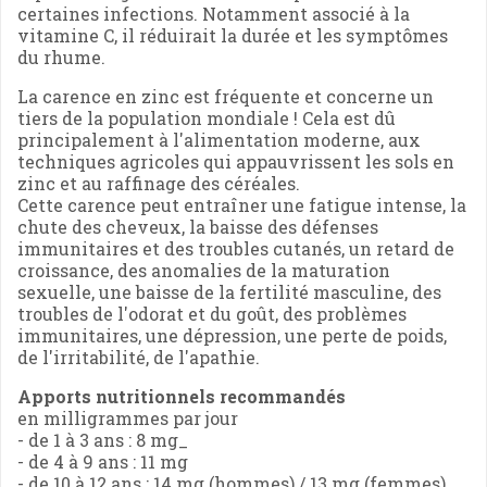
certaines infections. Notamment associé à la
vitamine C, il réduirait la durée et les symptômes
du rhume.
La carence en zinc est fréquente et concerne un
tiers de la population mondiale ! Cela est dû
principalement à l'alimentation moderne, aux
techniques agricoles qui appauvrissent les sols en
zinc et au raffinage des céréales.
Cette carence peut entraîner une fatigue intense, la
chute des cheveux, la baisse des défenses
immunitaires et des troubles cutanés, un retard de
croissance, des anomalies de la maturation
sexuelle, une baisse de la fertilité masculine, des
troubles de l'odorat et du goût, des problèmes
immunitaires, une dépression, une perte de poids,
de l'irritabilité, de l'apathie.
Apports nutritionnels recommandés
en milligrammes par jour
- de 1 à 3 ans : 8 mg_
- de 4 à 9 ans : 11 mg
- de 10 à 12 ans : 14 mg (hommes) / 13 mg (femmes)