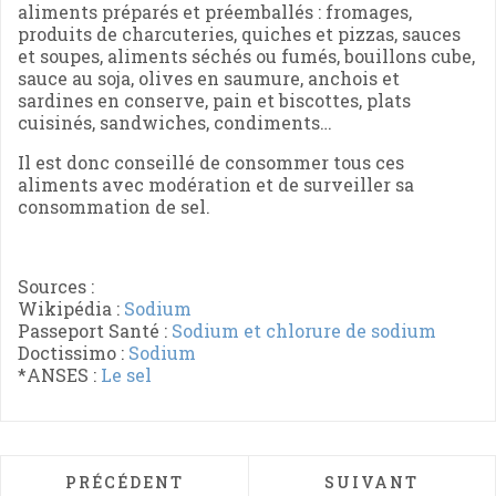
aliments préparés et préemballés : fromages,
produits de charcuteries, quiches et pizzas, sauces
et soupes, aliments séchés ou fumés, bouillons cube,
sauce au soja, olives en saumure, anchois et
sardines en conserve, pain et biscottes, plats
cuisinés, sandwiches, condiments…
Il est donc conseillé de consommer tous ces
aliments avec modération et de surveiller sa
consommation de sel.
Sources :
Wikipédia :
Sodium
Passeport Santé :
Sodium et chlorure de sodium
Doctissimo :
Sodium
*ANSES :
Le sel
ARTICLE PRÉCÉDENT : ZINC
ARTICLE SUIVAN
PRÉCÉDENT
SUIVANT