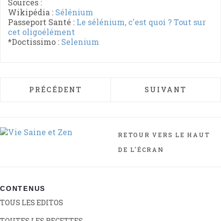
Sources :
Wikipédia :
Sélénium
Passeport Santé :
Le sélénium, c'est quoi ? Tout sur
cet oligoélément
*Doctissimo :
Selenium
ARTICLE PRÉCÉDENT : SODIUM
ARTICLE SUIVAN
PRÉCÉDENT
SUIVANT
RETOUR VERS LE HAUT
DE L'ÉCRAN
CONTENUS
TOUS LES EDITOS
TOUTES LES RECETTES