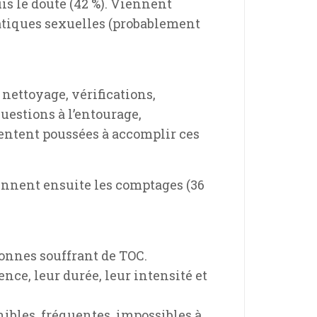
is le doute (42 %). Viennent
matiques sexuelles (probablement
nettoyage, vérifications,
uestions à l’entourage,
sentent poussées à accomplir ces
iennent ensuite les comptages (36
sonnes souffrant de TOC.
nce, leur durée, leur intensité et
ibles, fréquentes, impossibles à