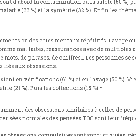
sont d'abord la contamination ou la saleté (50 %) pu
maladie (33 %) et la symétrie (32 %). Enfin les thé
ements ou des actes mentaux répétitifs. Lavage ou 
comme mal faites, réassurances avec de multiples q
e mots, de phrases, de chiffres… Les personnes se 
es liés aux obsessions.
tent en vérifications (61 %) et en lavage (50 %). V
trie (21 %). Puis les collections (18 %).*
ramment des obsessions similaires à celles de per
s pensées normales des pensées TOC sont leur fréque
s obsessions compulsives sont sophistiquées, pén