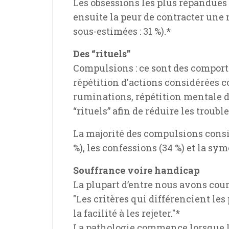
Les obsessions les plus répandues 
ensuite la peur de contracter une 
sous-estimées : 31 %).*
Des “rituels”
Compulsions : ce sont des comport
répétition d'actions considérées 
ruminations, répétition mentale d
“rituels” afin de réduire les troubl
La majorité des compulsions consis
%), les confessions (34 %) et la symé
Souffrance voire handicap
La plupart d’entre nous avons cou
"Les critères qui différencient le
la facilité à les rejeter."*
La pathologie commence lorsque le