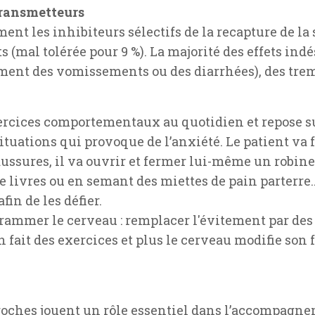
transmetteurs
t les inhibiteurs sélectifs de la recapture de la s
 (mal tolérée pour 9 %). La majorité des effets ind
rement des vomissements ou des diarrhées), des tr
xercices comportementaux au quotidien et repose su
tuations qui provoque de l’anxiété. Le patient va 
ussures, il va ouvrir et fermer lui-même un robinet
 livres ou en semant des miettes de pain parterre…
fin de les défier.
ogrammer le cerveau : remplacer l'évitement par de
 on fait des exercices et plus le cerveau modifie s
roches jouent un rôle essentiel dans l’accompagnem