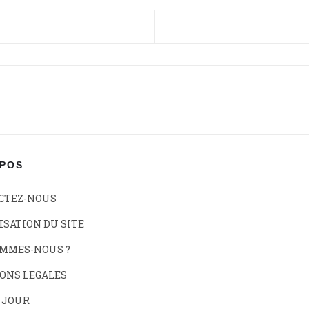
ÉCÉDENT : ENNÉAGRAMME
OPOS
CTEZ-NOUS
SATION DU SITE
OMMES-NOUS ?
ONS LEGALES
 JOUR