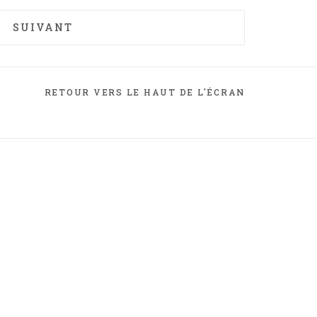
ARTICLE SUIVANT : ART-THÉRAPIE
SUIVANT
RETOUR VERS LE HAUT DE L'ÉCRAN