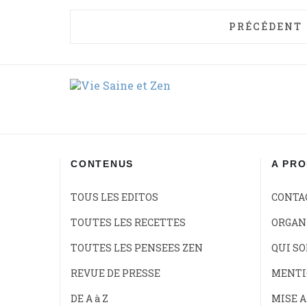
ARTICLE PR
PRÉCÉDENT
CONTENUS
A PR
TOUS LES EDITOS
CONTA
TOUTES LES RECETTES
ORGANI
TOUTES LES PENSEES ZEN
QUI S
REVUE DE PRESSE
MENTI
DE A à Z
MISE A