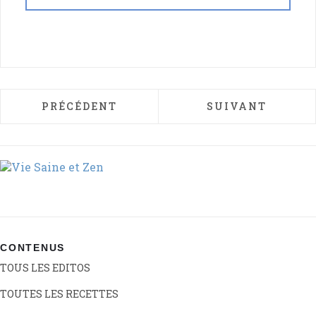
ARTICLE PRÉCÉDENT : LE FENG SHUI ET L
ARTICLE SUIVANT
PRÉCÉDENT
SUIVANT
CONTENUS
TOUS LES EDITOS
TOUTES LES RECETTES