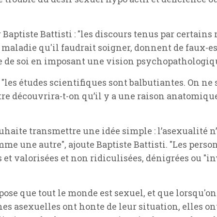
Baptiste Battisti : "les discours tenus par certains
e maladie qu'il faudrait soigner, donnent de faux-e
me de soi en imposant une vision psychopathologiqu
 "les études scientifiques sont balbutiantes. On ne
re découvrira-t-on qu’il y a une raison anatomique 
uhaite transmettre une idée simple : l’asexualité n
mme une autre", ajoute Baptiste Battisti. "Les pers
 et valorisées et non ridiculisées, dénigrées ou "inv
se que tout le monde est sexuel, et que lorsqu'on ne
 asexuelles ont honte de leur situation, elles ont