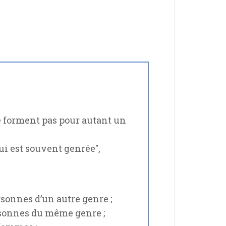
ne forment pas pour autant un
ui est souvent genrée",
sonnes d’un autre genre ;
sonnes du même genre ;