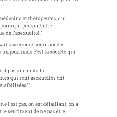
 médecins et thérapeutes, qui
spoirs qui peuvent être
e de l'asexualité."
 sait pas encore pourquoi des
un jour, mais c’est la société qui
’est pas une maladie.
onnes qui sont asexuelles ont
isibilisées"."
 l'est pas, on est défaillant, on a
 le sentiment de ne pas être