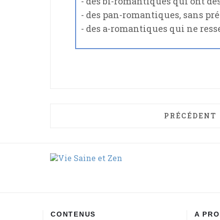
- des bi-romantiques qui ont d
- des pan-romantiques, sans pré
- des a-romantiques qui ne ress
ARTICLE PRÉ
PRÉCÉDENT
CONTENUS
A PR