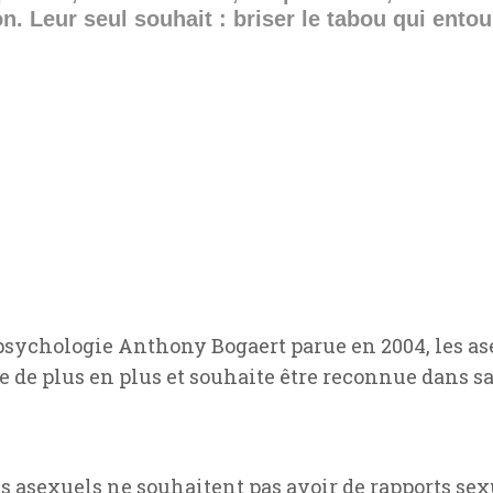
n. Leur seul souhait : briser le tabou qui entou
psychologie Anthony Bogaert parue en 2004, les ase
e de plus en plus et souhaite être reconnue dans sa 
s asexuels ne souhaitent pas avoir de rapports sexu