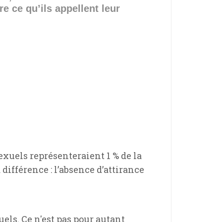
re ce qu’ils appellent leur
xuels représenteraient 1 % de la
différence : l’absence d’attirance
els. Ce n'est pas pour autant