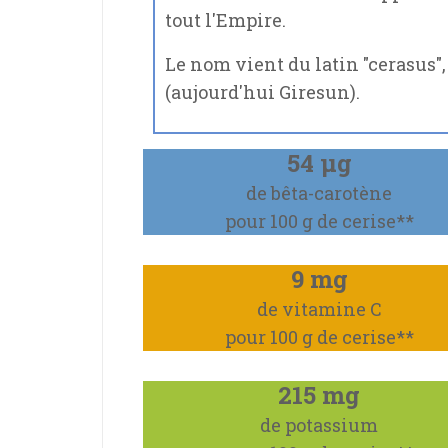
tout l'Empire.
Le nom vient du latin "cerasus"
(aujourd'hui Giresun).
54 μg
de bêta-carotène
pour 100 g de cerise**
9 mg
de vitamine C
pour 100 g de cerise**
215 mg
de potassium