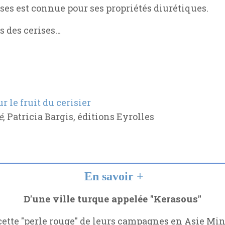
ises est connue pour ses propriétés diurétiques.
ps des cerises…
ur le fruit du cerisier
é
, Patricia Bargis, éditions Eyrolles
En savoir +
D'une ville turque appelée "Kerasous"
ette "perle rouge" de leurs campagnes en Asie Mine