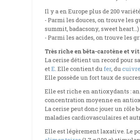
Il y a en Europe plus de 200 variété
- Parmi les douces, on trouve les 
summit, badacsony, sweet heart…)
- Parmi les acides, on trouve les gr
Très riche en bêta-carotène et vi
La cerise détient un record pour s
et
E
. Elle contient du
fer
, du
cuivr
Elle possède un fort taux de sucres
Elle est riche en antioxydants : 
concentration moyenne en antioxy
La cerise peut donc jouer un rôle 
maladies cardiovasculaires et autr
Elle est légèrement laxative. Le p
alimentaires
(1,7 g/100 g) stimule