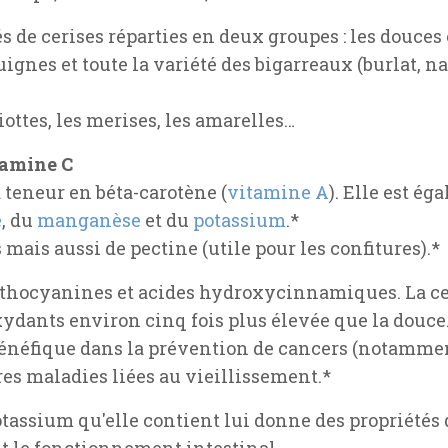
s de cerises réparties en deux groupes : les douces 
guignes et toute la variété des bigarreaux (burlat, 
iottes, les merises, les amarelles…
tamine C
a teneur en béta-carotène (
vitamine A
). Elle est é
e
, du
manganèse
et du
potassium
.*
 mais aussi de pectine (utile pour les confitures).*
anthocyanines et acides hydroxycinnamiques. La ce
dants environ cinq fois plus élevée que la douce
bénéfique dans la prévention de cancers (notamment
es maladies liées au vieillissement.*
otassium qu'elle contient lui donne des propriétés 
nt le fonctionnement intestinal.