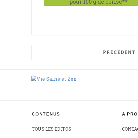
pour 100 g de cerise**
ARTICLE PR
PRÉCÉDENT
CONTENUS
A PR
TOUS LES EDITOS
CONTA