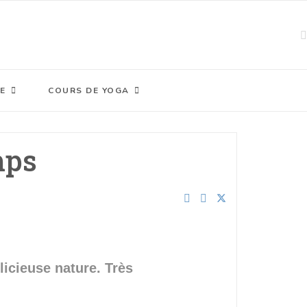
E
COURS DE YOGA
mps
licieuse nature. Très