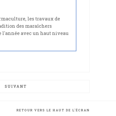
ermaculture, les travaux de
adition des maraîchers
te l'année avec un haut niveau
E
ARTICLE SUIVANT : L'ÉPARGNE SOLIDAIRE : 
SUIVANT
RETOUR VERS LE HAUT DE L'ÉCRAN