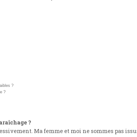
aibles ?
re ?
araîchage ?
essivement. Ma femme et moi ne sommes pas issus 