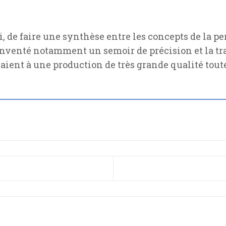
, de faire une synthèse entre les concepts de la p
inventé notamment un semoir de précision et la tr
ivaient à une production de très grande qualité tou
CÉDENT : L'ÉCONOMIE POSITIVE, C'EST POSSIBL