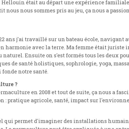
 Hellouin était au départ une expérience familiale
tit nous nous sommes pris au jeu, ça nous a passio
22 ans j'ai travaillé sur un bateau école, navigant
en harmonie avec la terre. Ma femme était juriste i
au naturel. Ensuite on s'est formés tous les deux p
ues de santé holistiques, sophrologie, yoga, massa
i fonde notre santé.
lture ?
maculture en 2008 et tout de suite, ça nous a fasc
 : pratique agricole, santé, impact sur l'environne
l qui permet d'imaginer des installations humain
. La permaculture peut être appliquée à une entrep